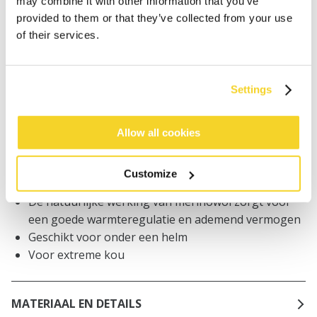
may combine it with other information that you’ve
worden geplaatst, worden dezelfde dag verzonden
provided to them or that they’ve collected from your use
Gratis verzending voor orders boven € 50,- binnen
of their services.
NL
Binnen 30 dagen retourneren
Settings
BESCHRIJVING
Allow all cookies
Unisex balaclava van merinowol
100% merinowol
Customize
Zacht en rekbaar
De natuurlijke werking van merinowol zorgt voor
een goede warmteregulatie en ademend vermogen
Geschikt voor onder een helm
Voor extreme kou
MATERIAAL EN DETAILS