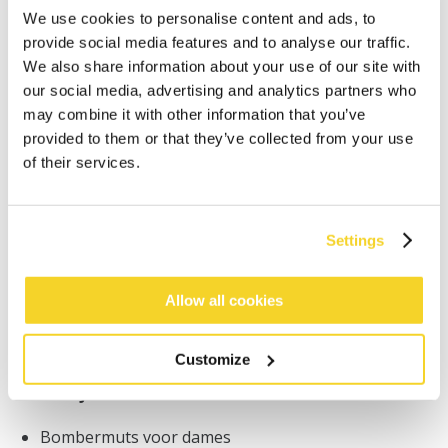
We use cookies to personalise content and ads, to
provide social media features and to analyse our traffic.
We also share information about your use of our site with
our social media, advertising and analytics partners who
may combine it with other information that you’ve
provided to them or that they’ve collected from your use
IN WINKELWAGEN
of their services.
Bestellingen die op werkdagen vóór 12:00 uur
worden geplaatst, worden dezelfde dag verzonden
Settings
Gratis verzending voor orders boven € 50,- binnen
NL
Allow all cookies
Binnen 30 dagen retourneren
Customize
BESCHRIJVING
Bombermuts voor dames