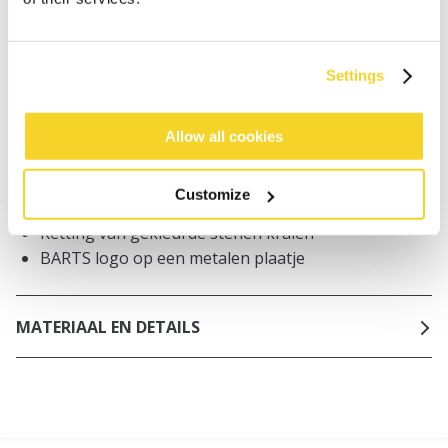
Bestellingen die op werkdagen vóór 12:00 uur
worden geplaatst, worden dezelfde dag verzonden
Gratis verzending voor orders boven € 50,- binnen
Settings
NL
Binnen 30 dagen retourneren
Allow all cookies
BESCHRIJVING
Customize
Ketting van gekleurde stenen kralen
BARTS logo op een metalen plaatje
MATERIAAL EN DETAILS