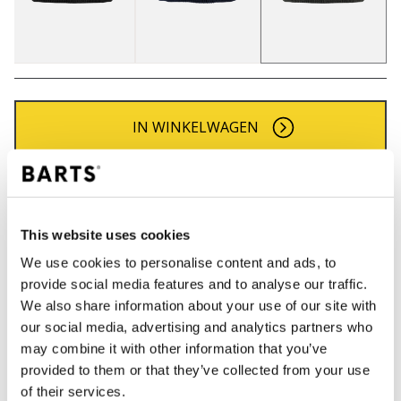
IN WINKELWAGEN
Bestellingen die op werkdagen vóór 12:00 uur
worden geplaatst, worden dezelfde dag verzonden
Gratis verzending voor orders boven € 50,- binnen
This website uses cookies
NL
We use cookies to personalise content and ads, to
Binnen 30 dagen retourneren
provide social media features and to analyse our traffic.
We also share information about your use of our site with
our social media, advertising and analytics partners who
may combine it with other information that you’ve
BESCHRIJVING
provided to them or that they’ve collected from your use
Col voor jongens
of their services.