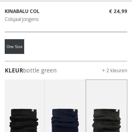
KINABALU COL
€ 24,99
Colsjaal jongens
One Size
KLEUR
bottle green
+ 2 kleuren