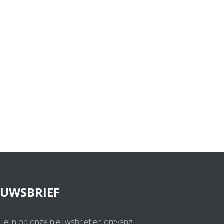
EUWSBRIEF
f je in op onze nieuwsbrief en ontvang