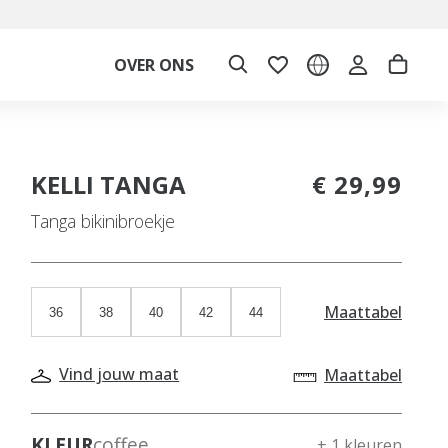
OVER ONS
KELLI TANGA
€ 29,99
Tanga bikinibroekje
Maattabel
36
38
40
42
44
Vind jouw maat
Maattabel
KLEUR
coffee
+ 1 kleuren