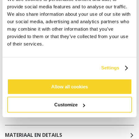
provide social media features and to analyse our traffic.
Bestellingen die op werkdagen vóór 12:00 uur
We also share information about your use of our site with
worden geplaatst, worden dezelfde dag verzonden
our social media, advertising and analytics partners who
Gratis verzending voor orders boven € 50,- binnen
may combine it with other information that you’ve
NL
provided to them or that they’ve collected from your use
of their services.
Binnen 30 dagen retourneren
Settings
BESCHRIJVING
Cross halter bikinitop
Allow all cookies
82% gerecycled polyamide/nylon
Volledig gevoerd
Customize
Gedraaid detail aan de voorkant
Zonder beugel
MATERIAAL EN DETAILS