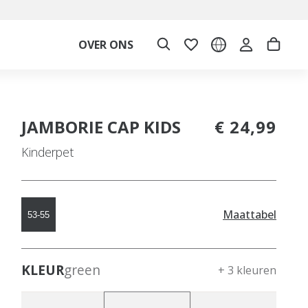
OVER ONS
JAMBORIE CAP KIDS
€ 24,99
Kinderpet
Maattabel
53-55
KLEUR
green
+ 3 kleuren