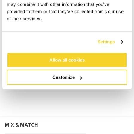
may combine it with other information that you’ve
provided to them or that they’ve collected from your use
of their services.
BESCHRIJVING
Open geweven kaftan
100% katoen
Settings
One size: past maat 36 - maat 44
Lengte middenachter (gemeten vanaf de vouw): 84
Allow all cookies
cm
Customize
MATERIAAL EN DETAILS
MIX & MATCH