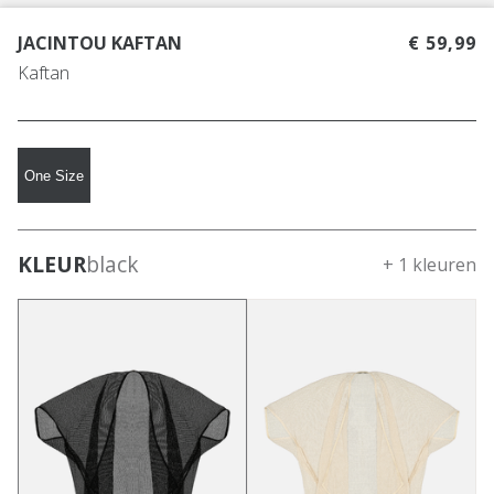
JACINTOU KAFTAN
€ 59,99
Kaftan
One Size
KLEUR
black
+ 1 kleuren