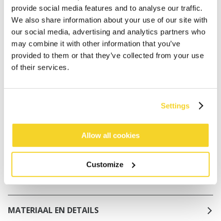
Gratis verzending voor orders boven € 50,- binnen
provide social media features and to analyse our traffic.
NL
We also share information about your use of our site with
Binnen 30 dagen retourneren
our social media, advertising and analytics partners who
may combine it with other information that you’ve
provided to them or that they’ve collected from your use
of their services.
BESCHRIJVING
Shaping V-hals badpak
78% gerecycled polyamide/nylon
Settings
Voorgevormde cups
Verstelbare schouderbandjes
Allow all cookies
Powernet voering aan de voorkant voor een
vormgevend effect
Hoge rug, normale beenuitsnijding en regelmatige
Customize
bedekking van de billen
MATERIAAL EN DETAILS