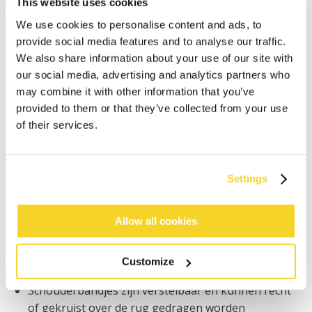
This website uses cookies
We use cookies to personalise content and ads, to
Bestellingen die op werkdagen vóór 12:00 uur
provide social media features and to analyse our traffic.
worden geplaatst, worden dezelfde dag verzonden
We also share information about your use of our site with
Gratis verzending voor orders boven € 50,- binnen
our social media, advertising and analytics partners who
NL
may combine it with other information that you’ve
Binnen 30 dagen retourneren
provided to them or that they’ve collected from your use
of their services.
BESCHRIJVING
Settings
Bikinitop in een subtiel glanzende stof
78% gerecycled polyamide/nylon
Zachte niet-uitneembare vulling
Allow all cookies
Clipsluiting en een brede zijnaad voor extra
ondersteuning
Customize
Brede schouderbandjes
Schouderbandjes zijn verstelbaar en kunnen recht
of gekruist over de rug gedragen worden