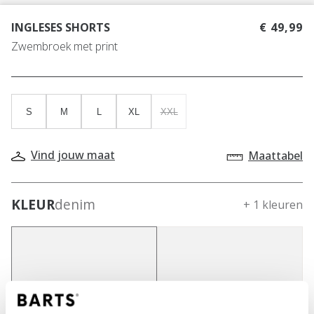
INGLESES SHORTS
€ 49,99
Zwembroek met print
S
M
L
XL
XXL
Vind jouw maat
Maattabel
KLEUR
denim
+ 1 kleuren