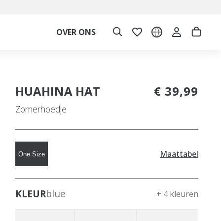
OVER ONS
HUAHINA HAT
€ 39,99
Zomerhoedje
Maattabel
One Size
KLEUR
blue
+ 4 kleuren