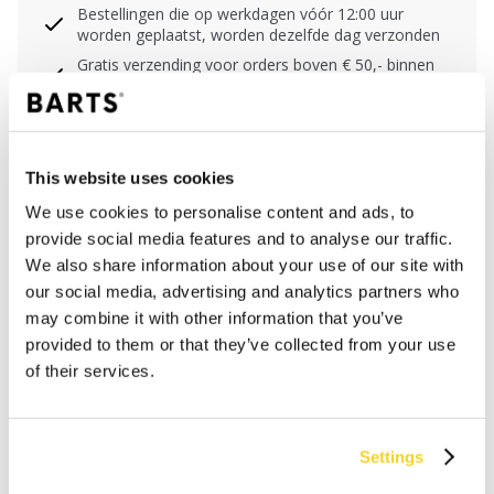
Bestellingen die op werkdagen vóór 12:00 uur
worden geplaatst, worden dezelfde dag verzonden
Gratis verzending voor orders boven € 50,- binnen
NL
Binnen 30 dagen retourneren
This website uses cookies
BESCHRIJVING
We use cookies to personalise content and ads, to
provide social media features and to analyse our traffic.
Oorflap muts voor dames
We also share information about your use of our site with
Elastisch
our social media, advertising and analytics partners who
Lange oorkleppen met koorden
may combine it with other information that you’ve
Hoogte omslag: 7 cm
provided to them or that they’ve collected from your use
of their services.
MATERIAAL EN DETAILS
Settings