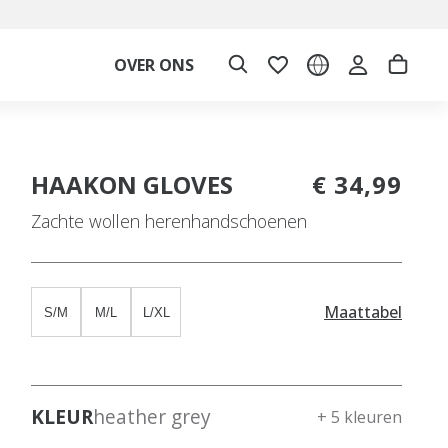
OVER ONS
HAAKON GLOVES
€ 34,99
Zachte wollen herenhandschoenen
Maattabel
S/M
M/L
L/XL
KLEUR
heather grey
+ 5 kleuren