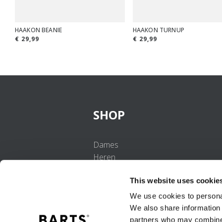
HAAKON BEANIE
HAAKON TURNUP
€ 29,99
€ 29,99
SHOP
Dames
Heren
Meisjes
This website uses cookie
Jongens
Baby's
We use cookies to personal
We also share information 
partners who may combine i