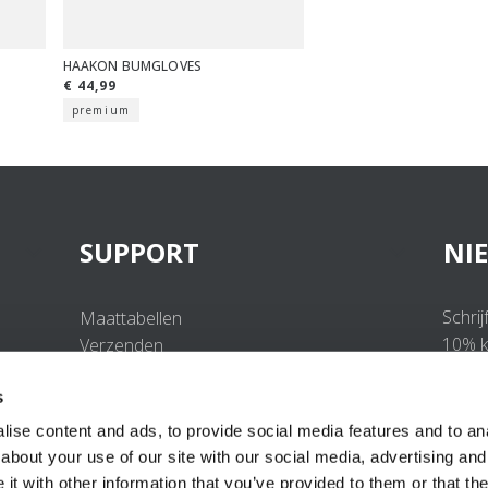
HAAKON BUMGLOVES
€ 44,99
premium
SUPPORT
NI
Schrij
Maattabellen
10% ko
Verzenden
Retourneren
s
Veelgestelde vragen
Contact
ise content and ads, to provide social media features and to anal
UV-Beschermingsnorm
about your use of our site with our social media, advertising and
B2B Portal Login
t with other information that you’ve provided to them or that the