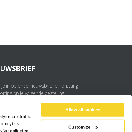
EUWSBRIEF
f je in op onze nieuwsbrief en ontvang
rting op je volgende bestelling
OK
Allow all cookies
yse our traffic.
 analytics
Ik ga akkoord met de
privacy policy
.
Customize
y’ve collected