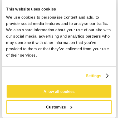
This website uses cookies
We use cookies to personalise content and ads, to
provide social media features and to analyse our traffic.
We also share information about your use of our site with
our social media, advertising and analytics partners who
may combine it with other information that you’ve
provided to them or that they’ve collected from your use
of their services.
IN WINKELWAGEN
Settings
Bestellingen die op werkdagen vóór 12:00 uur
Allow all cookies
worden geplaatst, worden dezelfde dag verzonden
Gratis verzending voor orders boven € 50,- binnen
NL
Customize
Binnen 30 dagen retourneren