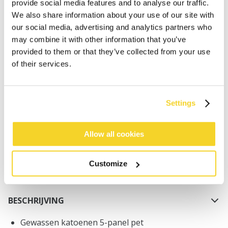
provide social media features and to analyse our traffic.
We also share information about your use of our site with
our social media, advertising and analytics partners who
may combine it with other information that you’ve
provided to them or that they’ve collected from your use
of their services.
IN WINKELWAGEN
Settings
Bestellingen die op werkdagen vóór 12:00 uur
worden geplaatst, worden dezelfde dag verzonden
Gratis verzending voor orders boven € 50,- binnen
Allow all cookies
NL
Binnen 30 dagen retourneren
Customize
BESCHRIJVING
Gewassen katoenen 5-panel pet