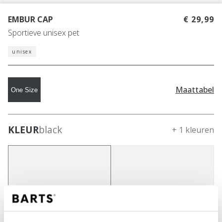
EMBUR CAP
€ 29,99
Sportieve unisex pet
unisex
Maattabel
One Size
KLEUR
black
+ 1 kleuren