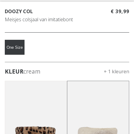
DOOZY COL
€ 39,99
Meisjes colsjaal van imitatiebont
One Size
KLEUR
cream
+ 1 kleuren