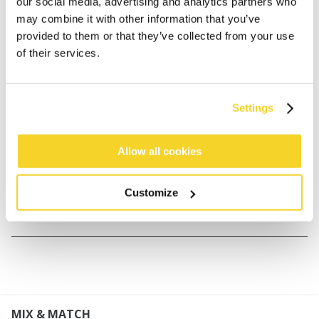
our social media, advertising and analytics partners who
may combine it with other information that you’ve
provided to them or that they’ve collected from your use
BESCHRIJVING
of their services.
Colsjaal voor meisjes
80% acryl nepbont materiaal
Settings
Fleecevoering van 100% polyester
Afmetingen: 20 x 32 cm (hoogte x breedte)
Perfect te combineren met Doozy Earflap, Lucernia
Allow all cookies
Bomber Kids en Doozy Headband
Customize
MATERIAAL EN DETAILS
MIX & MATCH