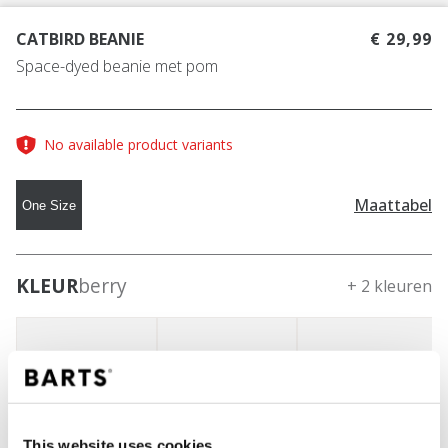
CATBIRD BEANIE
€ 29,99
Space-dyed beanie met pom
No available product variants
Maattabel
One Size
KLEUR
berry
+ 2 kleuren
This website uses cookies