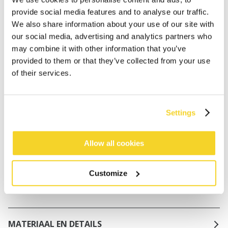
worden geplaatst, worden dezelfde dag verzonden
provide social media features and to analyse our traffic.
Gratis verzending voor orders boven € 50,- binnen
We also share information about your use of our site with
NL
our social media, advertising and analytics partners who
may combine it with other information that you’ve
Binnen 30 dagen retourneren
provided to them or that they’ve collected from your use
of their services.
BESCHRIJVING
Sportieve bikinitop in bloemenprint
Settings
68% gerecycled polyamide/nylon
Uitneembare vulling
Allow all cookies
Brede band onder de borst voor extra
ondersteuning
Customize
Verstelbare schouderbandjes kunnen recht of
kruislings over de rug gedragen worden
MATERIAAL EN DETAILS