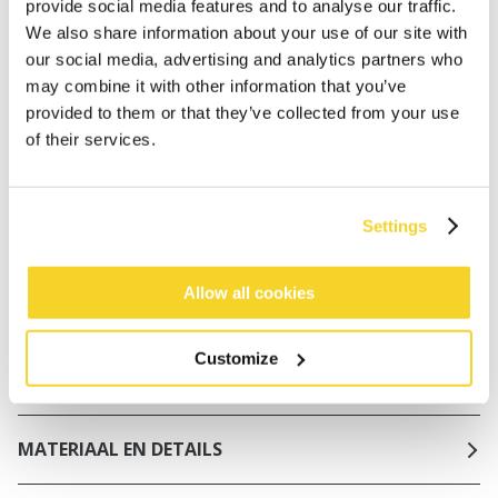
NL
provide social media features and to analyse our traffic.
We also share information about your use of our site with
Binnen 30 dagen retourneren
our social media, advertising and analytics partners who
may combine it with other information that you’ve
provided to them or that they’ve collected from your use
BESCHRIJVING
of their services.
Corrigerend badpak met een gedraaid detail aan de
voorkant
Settings
68% gerecycled polyamide/nylon
Haltersluiting
Powernet-voering aan de voor- en achterkant voor
Allow all cookies
een corrigerend effect
Hoge rug, normale beenuitsnijding
Customize
Normale bedekking van de billen
MATERIAAL EN DETAILS