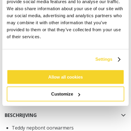
provide social media features and to analyse our traffic.
We also share information about your use of our site with
our social media, advertising and analytics partners who
may combine it with other information that you’ve
provided to them or that they’ve collected from your use
of their services.
IN WINKELWAGEN
Settings
Bestellingen die op werkdagen vóór 12:00 uur
worden geplaatst, worden dezelfde dag verzonden
Gratis verzending voor orders boven € 50,- binnen
Allow all cookies
NL
Binnen 30 dagen retourneren
Customize
BESCHRIJVING
Teddy nepbont oorwarmers