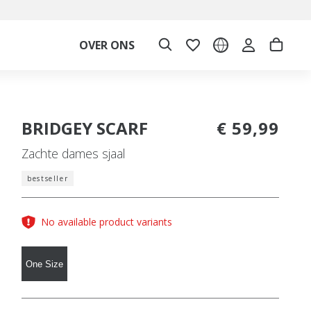
OVER ONS
BRIDGEY SCARF
€ 59,99
Zachte dames sjaal
bestseller
No available product variants
One Size