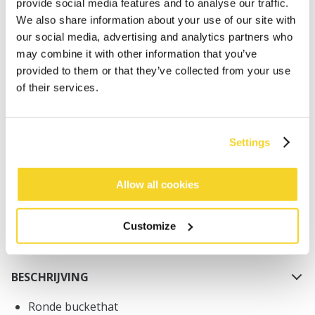
provide social media features and to analyse our traffic.
We also share information about your use of our site with
our social media, advertising and analytics partners who
may combine it with other information that you’ve
provided to them or that they’ve collected from your use
of their services.
IN WINKELWAGEN
Settings
Bestellingen die op werkdagen vóór 12:00 uur
worden geplaatst, worden dezelfde dag verzonden
Gratis verzending voor orders boven € 50,- binnen
Allow all cookies
NL
Binnen 30 dagen retourneren
Customize
BESCHRIJVING
Ronde buckethat