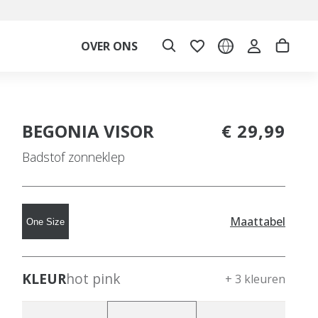
OVER ONS
BEGONIA VISOR
€ 29,99
Badstof zonneklep
Maattabel
One Size
KLEUR
hot pink
+ 3 kleuren