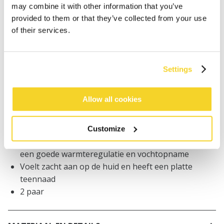
Bestellingen die op werkdagen vóór 12:00 uur
may combine it with other information that you’ve
worden geplaatst, worden dezelfde dag verzonden
provided to them or that they’ve collected from your use
Gratis verzending voor orders boven € 50,- binnen
of their services.
NL
Binnen 30 dagen retourneren
Settings
BESCHRIJVING
Allow all cookies
Warme unisex skisokken
38% merinowol
Customize
De natuurlijke werking van merinowol zorgt voor
een goede warmteregulatie en vochtopname
Voelt zacht aan op de huid en heeft een platte
teennaad
2 paar