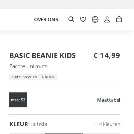
OVER ONS
BASIC BEANIE KIDS
€ 14,99
Zachte uni muts
100% recycled
unisex
Maattabel
maat 53
KLEUR
fuchsia
+ 4 kleuren