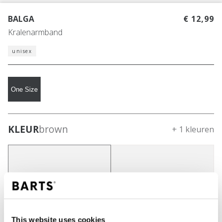
BALGA
€ 12,99
Kralenarmband
unisex
One Size
KLEUR
brown
+ 1 kleuren
This website uses cookies