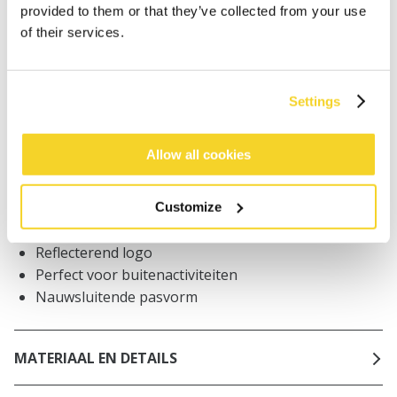
worden geplaatst, worden dezelfde dag verzonden
provided to them or that they’ve collected from your use
Gratis verzending voor orders boven € 50,- binnen
of their services.
NL
Binnen 30 dagen retourneren
Settings
BESCHRIJVING
Allow all cookies
Unisex muts
87% gerecycled polyester
Customize
Zeer elastisch
Reflecterend logo
Perfect voor buitenactiviteiten
Nauwsluitende pasvorm
MATERIAAL EN DETAILS