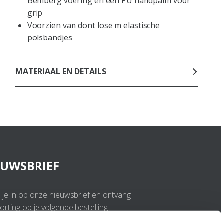
Bemberg voering en een PU handpalm voor
grip
Voorzien van dont lose m elastische
polsbandjes
MATERIAAL EN DETAILS
EUWSBRIEF
f je in op onze nieuwsbrief en ontvang
rting op je volgende bestelling