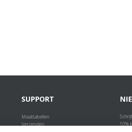
SUPPORT
NI
Schrij
Maattabellen
10% ko
Verzenden
Retourneren