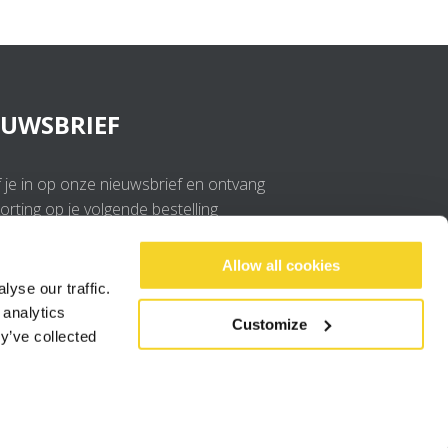
EUWSBRIEF
f je in op onze nieuwsbrief en ontvang
rting op je volgende bestelling
OK
Allow all cookies
yse our traffic.
 analytics
Ik ga akkoord met de
privacy policy
.
Customize
y’ve collected