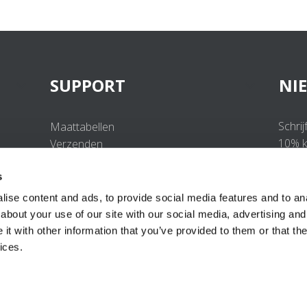
SUPPORT
NI
Schrij
Maattabellen
10% ko
Verzenden
Retourneren
s
Veelgestelde vragen
Contact
ise content and ads, to provide social media features and to anal
UV-Beschermingsnorm
about your use of our site with our social media, advertising and
B2B Portal Login
t with other information that you’ve provided to them or that the
Privacy Policy
ices.
Algemene voorwaarden
Productconformiteit