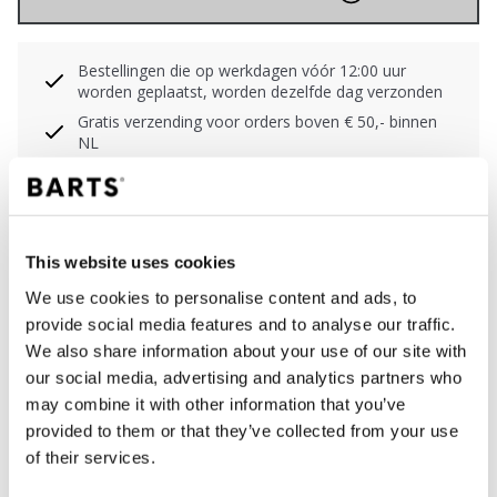
Bestellingen die op werkdagen vóór 12:00 uur
worden geplaatst, worden dezelfde dag verzonden
Gratis verzending voor orders boven € 50,- binnen
NL
Binnen 30 dagen retourneren
This website uses cookies
BESCHRIJVING
We use cookies to personalise content and ads, to
Bikinitop met gestreept patroon
provide social media features and to analyse our traffic.
91% polyamide/nylon
We also share information about your use of our site with
Zachte niet-uitneembare cups
our social media, advertising and analytics partners who
Clipsluiting met brede backwings voor extra
may combine it with other information that you’ve
ondersteuning
provided to them or that they’ve collected from your use
Bredere schouderbandjes voor extra ondersteuning
of their services.
Verstelbare schouderbandjes om recht of gekruist