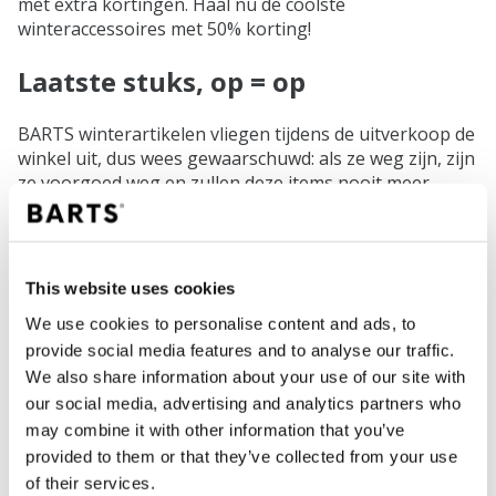
met extra kortingen. Haal nu de coolste
winteraccessoires met 50% korting!
Laatste stuks, op = op
BARTS winterartikelen vliegen tijdens de uitverkoop de
winkel uit, dus wees gewaarschuwd: als ze weg zijn, zijn
ze voorgoed weg en zullen deze items nooit meer
terugkeren in de collectie.
Op zoek naar goedkope mutsen, afgeprijsde sjaals of
andere leuke items? Grijp nu de kans en profiteer van
This website uses cookies
onze winteruitverkoop.
We use cookies to personalise content and ads, to
Wil je op de hoogte blijven van de opruiming of onze
provide social media features and to analyse our traffic.
toekomstige collecties? Schrijf je in voor onze
We also share information about your use of our site with
nieuwsbrief!
our social media, advertising and analytics partners who
may combine it with other information that you’ve
provided to them or that they’ve collected from your use
of their services.
SHOP