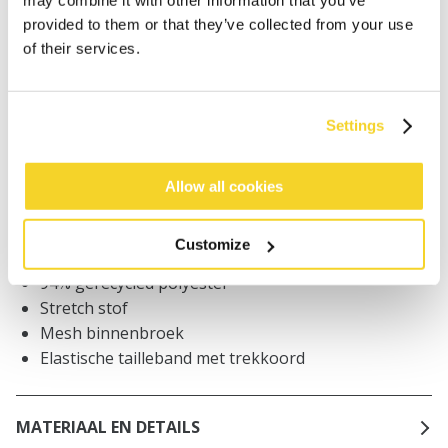
provided to them or that they’ve collected from your use
Bestellingen die op werkdagen vóór 12:00 uur
of their services.
worden geplaatst, worden dezelfde dag verzonden
Gratis verzending voor orders boven € 50,- binnen
NL
Settings
Binnen 30 dagen retourneren
Allow all cookies
BESCHRIJVING
Customize
Zwemshort met strepen
94% gerecycled polyester
Stretch stof
Mesh binnenbroek
Elastische tailleband met trekkoord
MATERIAAL EN DETAILS