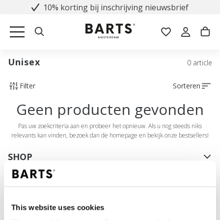
10% korting bij inschrijving nieuwsbrief
Unisex
0 article
Filter
Sorteren
Geen producten gevonden
Pas uw zoekcriteria aan en probeer het opnieuw. Als u nog steeds niks
relevants kan vinden, bezoek dan de homepage en bekijk onze bestsellers!
SHOP
Dames
Heren
Meisjes
This website uses cookies