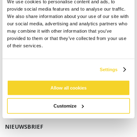
Jongens
We use cookies to personalise content and ads, to
Baby's
provide social media features and to analyse our traffic.
We also share information about your use of our site with
SUPPORT
our social media, advertising and analytics partners who
may combine it with other information that you’ve
provided to them or that they’ve collected from your use
Maattabellen
of their services.
Verzenden
Retourneren
Veelgestelde vragen
Settings
Contact
UV-Beschermingsnorm
B2B Portal Login
Allow all cookies
Privacy Policy
Algemene voorwaarden
Customize
Productconformiteit
NIEUWSBRIEF