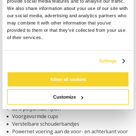
provide social media features and to analyse our traffic.
IN WINKELWAGEN
We also share information about your use of our site with
our social media, advertising and analytics partners who
may combine it with other information that you’ve
Bestellingen die op werkdagen vóór 12:00 uur
provided to them or that they’ve collected from your use
worden geplaatst, worden dezelfde dag verzonden
of their services.
Gratis verzending voor orders boven € 50,- binnen
NL
Binnen 30 dagen retourneren
Settings
Allow all cookies
BESCHRIJVING
Corrigerend badpak met twist detail aan de
Customize
voorkant
80% polyamide/nylon
Voorgevormde cups
Verstelbare schouderbandjes
Powernet voering aan de voor- en achterkant voor