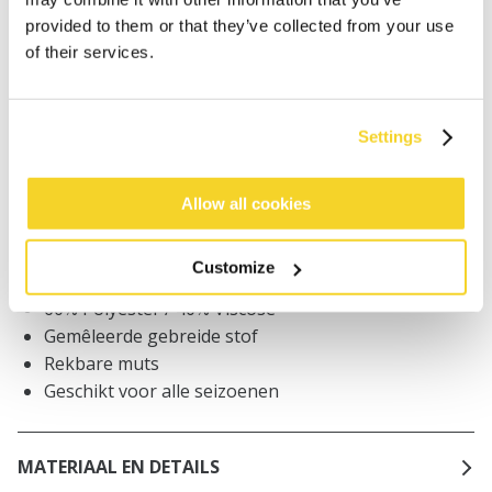
provided to them or that they’ve collected from your use
Bestellingen die op werkdagen vóór 12:00 uur
of their services.
worden geplaatst, worden dezelfde dag verzonden
Gratis verzending voor orders boven € 50,- binnen
NL
Settings
Binnen 30 dagen retourneren
Allow all cookies
BESCHRIJVING
Customize
Unisex muts
60% Polyester / 40% Viscose
Gemêleerde gebreide stof
Rekbare muts
Geschikt voor alle seizoenen
MATERIAAL EN DETAILS