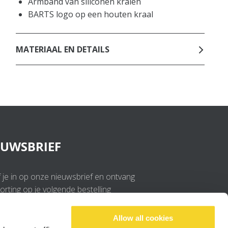
Armband van siliconen kralen
BARTS logo op een houten kraal
MATERIAAL EN DETAILS
EUWSBRIEF
f je in op onze nieuwsbrief en ontvang
rting op je volgende bestelling
OK
Allow all cookies