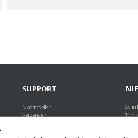
SUPPORT
NI
Schrij
Maattabellen
10% ko
Verzenden
Retourneren
s
Veelgestelde vragen