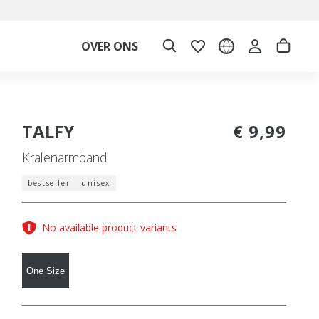
OVER ONS
TALFY
€ 9,99
Kralenarmband
bestseller
unisex
No available product variants
One Size