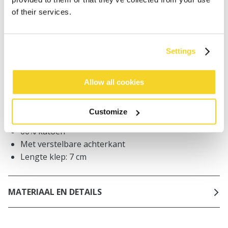
Bestellingen die op werkdagen vóór 12:00 uur
of their services.
worden geplaatst, worden dezelfde dag verzonden
Gratis verzending voor orders boven € 50,- binnen
NL
Settings
Binnen 30 dagen retourneren
Allow all cookies
BESCHRIJVING
Customize
Baseball cap
60% katoen
Met verstelbare achterkant
Lengte klep: 7 cm
MATERIAAL EN DETAILS