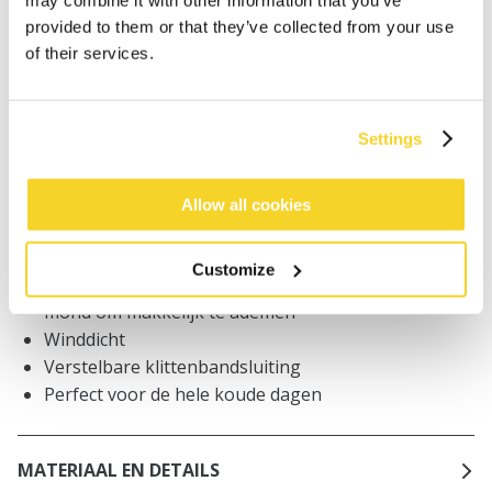
may combine it with other information that you’ve
worden geplaatst, worden dezelfde dag verzonden
provided to them or that they’ve collected from your use
Gratis verzending voor orders boven € 50,- binnen
of their services.
NL
Binnen 30 dagen retourneren
Settings
BESCHRIJVING
Allow all cookies
Gezichtsmasker voor kinderen
100% gerecycled polyester fleece
Customize
Neopreen mondstuk met openingen bij de neus en
mond om makkelijk te ademen
Winddicht
Verstelbare klittenbandsluiting
Perfect voor de hele koude dagen
MATERIAAL EN DETAILS