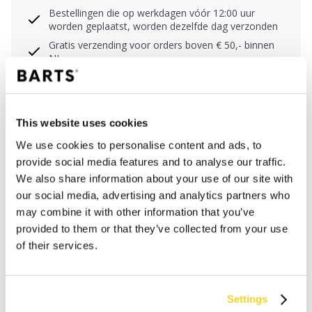
Bestellingen die op werkdagen vóór 12:00 uur
worden geplaatst, worden dezelfde dag verzonden
Gratis verzending voor orders boven € 50,- binnen
NL
Binnen 30 dagen retourneren
This website uses cookies
BESCHRIJVING
We use cookies to personalise content and ads, to
provide social media features and to analyse our traffic.
Bikinibroekje met middelhoge taille
We also share information about your use of our site with
71% gerecycled polyamide/nylon
our social media, advertising and analytics partners who
Normale beenuitsnijding
may combine it with other information that you’ve
Volledige bedekking van de billen
provided to them or that they’ve collected from your use
Fancy detail met plooien in de zijnaden
of their services.
MATERIAAL EN DETAILS
Settings