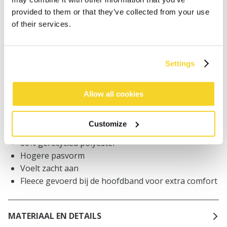
provided to them or that they’ve collected from your use
Bestellingen die op werkdagen vóór 12:00 uur
of their services.
worden geplaatst, worden dezelfde dag verzonden
Gratis verzending voor orders boven € 50,- binnen
NL
Settings
Binnen 30 dagen retourneren
Allow all cookies
BESCHRIJVING
Customize
Grofgebreide muts voor kinderen
80% gerecycled polyester
Hogere pasvorm
Voelt zacht aan
Fleece gevoerd bij de hoofdband voor extra comfort
MATERIAAL EN DETAILS