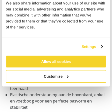
Bestellingen die op werkdagen vóór 12:00 uur
We also share information about your use of our site with
worden geplaatst, worden dezelfde dag verzonden
our social media, advertising and analytics partners who
Gratis verzending voor orders boven € 50,- binnen
may combine it with other information that you’ve
NL
provided to them or that they’ve collected from your use
Binnen 30 dagen retourneren
of their services.
BESCHRIJVING
Settings
Warme skisokken voor kinderen
Allow all cookies
26% merinowol
De natuurlijke werking van merinowol zorgt voor
een goede warmteregulatie en vochtopname
Customize
Voelt zacht aan op de huid en heeft een platte
teennaad
Elastische ondersteuning aan de bovenkant, enkel
en voetboog voor een perfecte pasvorm en
stabiliteit