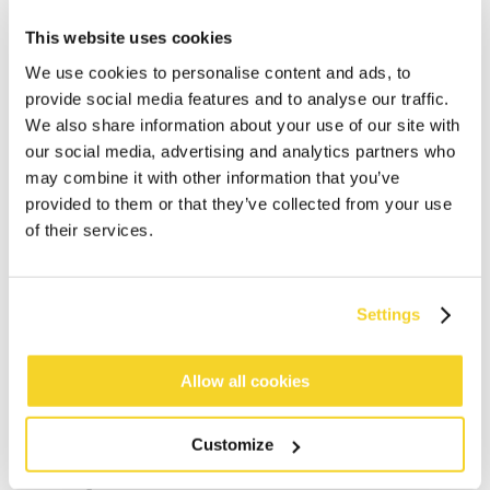
This website uses cookies
We use cookies to personalise content and ads, to
provide social media features and to analyse our traffic.
We also share information about your use of our site with
our social media, advertising and analytics partners who
may combine it with other information that you’ve
IN WINKELWAGEN
provided to them or that they’ve collected from your use
of their services.
Bestellingen die op werkdagen vóór 12:00 uur
worden geplaatst, worden dezelfde dag verzonden
Settings
Gratis verzending voor orders boven € 50,- binnen
NL
Allow all cookies
Binnen 30 dagen retourneren
Customize
BESCHRIJVING