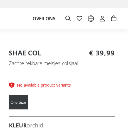
OVER ONS
SHAE COL
€ 39,99
Zachte rekbare meisjes colsjaal
No available product variants
One Size
KLEUR
orchid