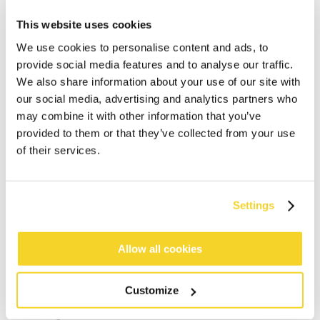
This website uses cookies
We use cookies to personalise content and ads, to
provide social media features and to analyse our traffic.
We also share information about your use of our site with
our social media, advertising and analytics partners who
may combine it with other information that you’ve
IN WINKELWAGEN
provided to them or that they’ve collected from your use
of their services.
Bestellingen die op werkdagen vóór 12:00 uur
worden geplaatst, worden dezelfde dag verzonden
Settings
Gratis verzending voor orders boven € 50,- binnen
NL
Allow all cookies
Binnen 30 dagen retourneren
Customize
BESCHRIJVING