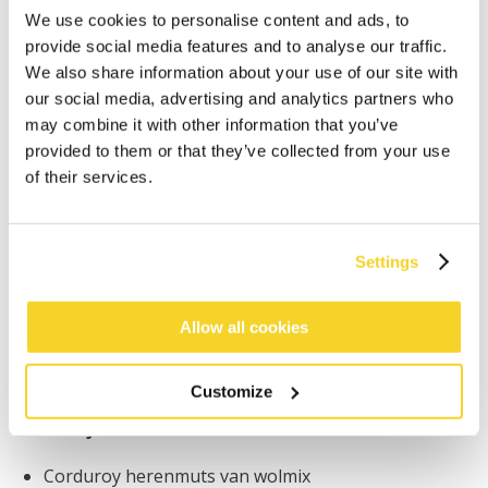
We use cookies to personalise content and ads, to
provide social media features and to analyse our traffic.
We also share information about your use of our site with
our social media, advertising and analytics partners who
may combine it with other information that you’ve
provided to them or that they’ve collected from your use
IN WINKELWAGEN
of their services.
Bestellingen die op werkdagen vóór 12:00 uur
worden geplaatst, worden dezelfde dag verzonden
Settings
Gratis verzending voor orders boven € 50,- binnen
NL
Allow all cookies
Binnen 30 dagen retourneren
Customize
BESCHRIJVING
Corduroy herenmuts van wolmix