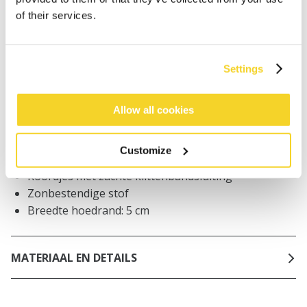
worden geplaatst, worden dezelfde dag verzonden
of their services.
Gratis verzending voor orders boven € 50,- binnen
NL
Binnen 30 dagen retourneren
Settings
Allow all cookies
BESCHRIJVING
Buckethat voor babys
Customize
100% katoen
Koordjes met zachte klittenbandsluiting
Zonbestendige stof
Breedte hoedrand: 5 cm
MATERIAAL EN DETAILS