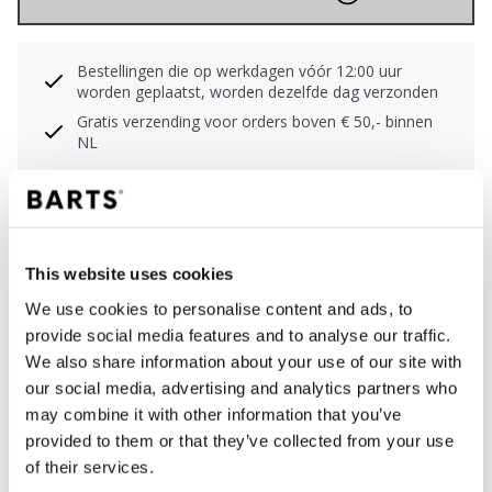
Bestellingen die op werkdagen vóór 12:00 uur
worden geplaatst, worden dezelfde dag verzonden
Gratis verzending voor orders boven € 50,- binnen
NL
Binnen 30 dagen retourneren
BESCHRIJVING
This website uses cookies
We use cookies to personalise content and ads, to
Sportieve bikinitop
provide social media features and to analyse our traffic.
68% gerecycled polyamide/nylon
We also share information about your use of our site with
Uitneembare vulling
our social media, advertising and analytics partners who
Beugel voor extra ondersteuning, alleen zichtbaar
may combine it with other information that you’ve
aan de binnenkant
provided to them or that they’ve collected from your use
Bredere schouderbandjes geven extra
of their services.
ondersteuning