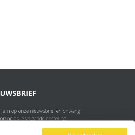
EUWSBRIEF
f je in op onze nieuwsbrief en ontvang
rting op je volgende bestelling
OK