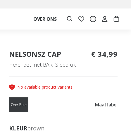
OVER ONS
NELSONSZ CAP
€ 34,99
Herenpet met BARTS opdruk
No available product variants
Maattabel
One Size
KLEUR
brown