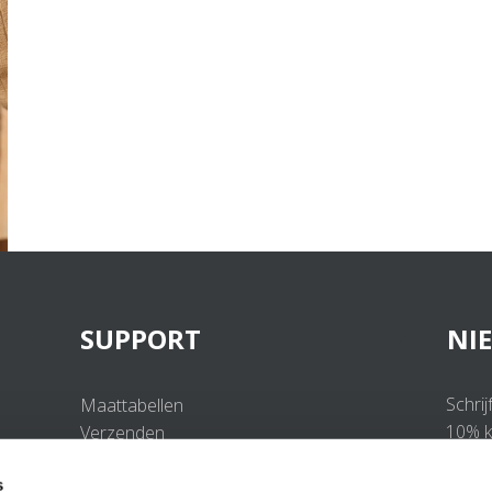
SUPPORT
NI
Schrij
Maattabellen
10% ko
Verzenden
Retourneren
s
Veelgestelde vragen